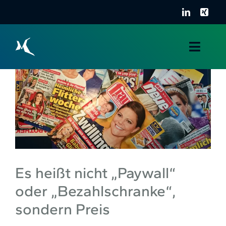
Zum
Inhalt
springen
Toggle
Naviga
Über mich
Portfolio
Kontakt
Es heißt nicht „Paywall“
oder „Bezahlschranke“,
sondern Preis