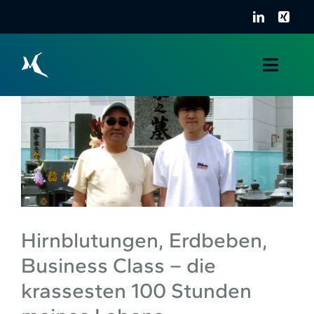
Zum
Inhalt
springen
Toggle
Naviga
Über mich
Portfolio
Kontakt
Hirnblutungen, Erdbeben,
Business Class – die
krassesten 100 Stunden