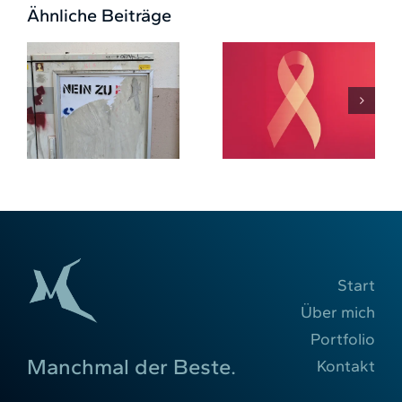
Ähnliche Beiträge
Patrice Aminati
Es heißt nicht
kämpft gegen
en
„Paywall“ oder
Krebs: Es geht
„Bezahlschranke“,
nicht um dich,
sondern Preis
Daniel
?
Start
Über mich
Portfolio
Manchmal der Beste.
Kontakt