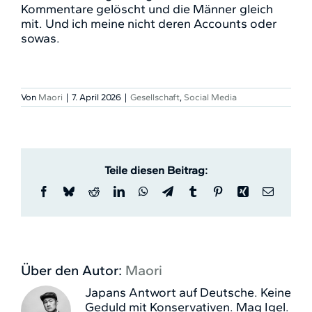
Kommentare gelöscht und die Männer gleich
mit. Und ich meine nicht deren Accounts oder
sowas.
Von
Maori
|
7. April 2026
|
Gesellschaft
,
Social Media
Teile diesen Beitrag:
Facebook
Bluesky
Reddit
LinkedIn
WhatsApp
Telegram
Tumblr
Pinterest
Xing
E-
Mail
Über den Autor:
Maori
Japans Antwort auf Deutsche. Keine
Geduld mit Konservativen. Mag Igel.