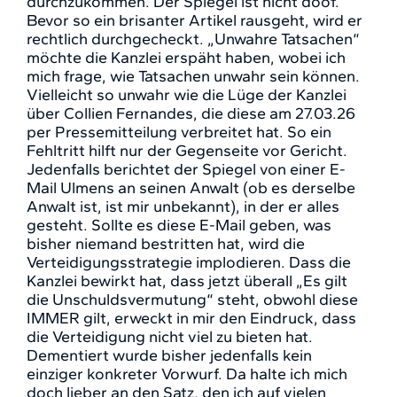
durchzukommen. Der Spiegel ist nicht doof.
Bevor so ein brisanter Artikel rausgeht, wird er
rechtlich durchgecheckt. „Unwahre Tatsachen“
möchte die Kanzlei erspäht haben, wobei ich
mich frage, wie Tatsachen unwahr sein können.
Vielleicht so unwahr wie die Lüge der Kanzlei
über Collien Fernandes, die diese am 27.03.26
per Pressemitteilung verbreitet hat. So ein
Fehltritt hilft nur der Gegenseite vor Gericht.
Jedenfalls berichtet der Spiegel von einer E-
Mail Ulmens an seinen Anwalt (ob es derselbe
Anwalt ist, ist mir unbekannt), in der er alles
gesteht. Sollte es diese E-Mail geben, was
bisher niemand bestritten hat, wird die
Verteidigungsstrategie implodieren. Dass die
Kanzlei bewirkt hat, dass jetzt überall „Es gilt
die Unschuldsvermutung“ steht, obwohl diese
IMMER gilt, erweckt in mir den Eindruck, dass
die Verteidigung nicht viel zu bieten hat.
Dementiert wurde bisher jedenfalls kein
einziger konkreter Vorwurf. Da halte ich mich
doch lieber an den Satz, den ich auf vielen