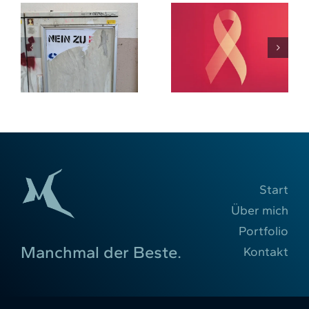
Patrice Aminati
Es heißt nicht
kämpft gegen
en
„Paywall“ oder
Krebs: Es geht
„Bezahlschranke“,
nicht um dich,
sondern Preis
Daniel
?
Start
Über mich
Portfolio
Manchmal der Beste.
Kontakt